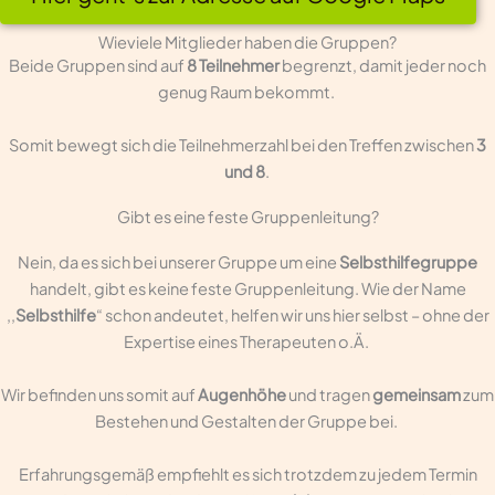
Wieviele Mitglieder haben die Gruppen?
Beide Gruppen sind auf
8 Teilnehmer
begrenzt, damit jeder noch
genug Raum bekommt.
Somit bewegt sich die Teilnehmerzahl bei den Treffen zwischen
3
und 8
.
Gibt es eine feste Gruppenleitung?
Nein, da es sich bei unserer Gruppe um eine
Selbsthilfegruppe
handelt, gibt es keine feste Gruppenleitung. Wie der Name
,,
Selbsthilfe
“ schon andeutet, helfen wir uns hier selbst – ohne der
Expertise eines Therapeuten o.Ä.
Wir befinden uns somit auf
Augenhöhe
und tragen
gemeinsam
zum
Bestehen und Gestalten der Gruppe bei.
Erfahrungsgemäß empfiehlt es sich trotzdem zu jedem Termin