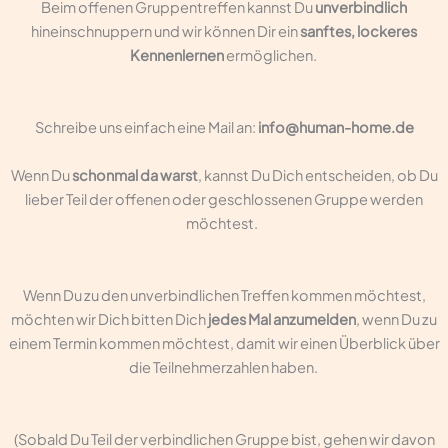
Beim offenen Gruppentreffen kannst Du
unverbindlich
hineinschnuppern und wir können Dir ein
sanftes, lockeres
Kennenlernen
ermöglichen.
Schreibe uns einfach eine Mail an:
info@human-home.de
Wenn Du
schonmal da warst
, kannst Du Dich entscheiden, ob Du
lieber Teil der offenen oder geschlossenen Gruppe werden
möchtest.
Wenn Du zu den unverbindlichen Treffen kommen möchtest,
möchten wir Dich bitten Dich
jedes Mal anzumelden
, wenn Du zu
einem Termin kommen möchtest, damit wir einen Überblick über
die Teilnehmerzahlen haben.
(Sobald Du Teil der verbindlichen Gruppe bist, gehen wir davon