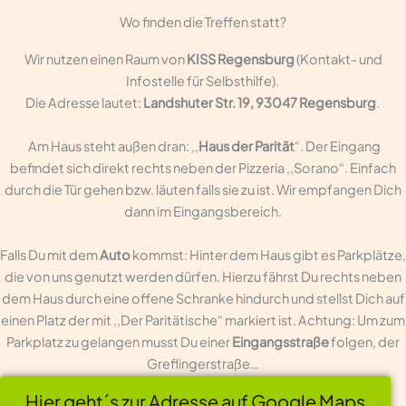
Wo finden die Treffen statt?
Wir nutzen einen Raum von
KISS Regensburg
(Kontakt- und
Infostelle für Selbsthilfe).
Die Adresse lautet:
Landshuter Str. 19, 93047 Regensburg
.
Am Haus steht außen dran: ,,
Haus der Parität
“. Der Eingang
befindet sich direkt rechts neben der Pizzeria ,,Sorano“. Einfach
durch die Tür gehen bzw. läuten falls sie zu ist. Wir empfangen Dich
dann im Eingangsbereich.
Falls Du mit dem
Auto
kommst: Hinter dem Haus gibt es Parkplätze,
die von uns genutzt werden dürfen. Hierzu fährst Du rechts neben
dem Haus durch eine offene Schranke hindurch und stellst Dich auf
einen Platz der mit ,,Der Paritätische“ markiert ist. Achtung: Um zum
Parkplatz zu gelangen musst Du einer
Eingangsstraße
folgen, der
Greflingerstraße…
Hier geht´s zur Adresse auf Google Maps