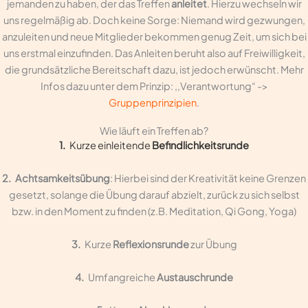
jemanden zu haben, der das Treffen
anleitet
. Hierzu wechseln wir
uns regelmäßig ab. Doch keine Sorge: Niemand wird gezwungen,
anzuleiten und neue Mitglieder bekommen genug Zeit, um sich bei
uns erstmal einzufinden. Das Anleiten beruht also auf Freiwilligkeit,
die grundsätzliche Bereitschaft dazu, ist jedoch erwünscht. Mehr
Infos dazu unter dem Prinzip: ,,Verantwortung“ ->
Gruppenprinzipien
.
Wie läuft ein Treffen ab?
1.
Kurze einleitende
Befindlichkeitsrunde
2.
Achtsamkeitsübung
: Hierbei sind der Kreativität keine Grenzen
gesetzt, solange die Übung darauf abzielt, zurück zu sich selbst
bzw. in den Moment zu finden (z.B. Meditation, Qi Gong, Yoga)
3.
Kurze
Reflexionsrunde
zur Übung
4.
Umfangreiche
Austauschrunde