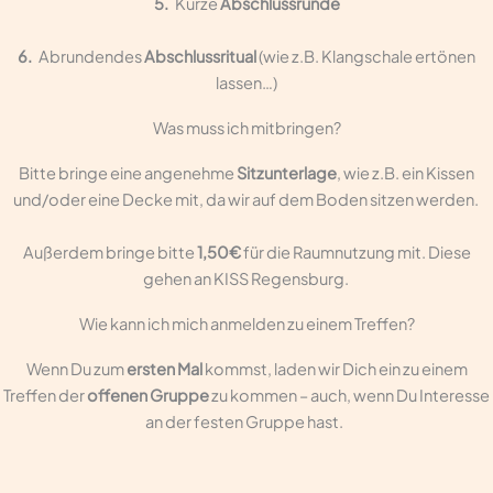
5.
Kurze
Abschlussrunde
6.
Abrundendes
Abschlussritual
(wie z.B. Klangschale ertönen
lassen…)
Was muss ich mitbringen?
Bitte bringe eine angenehme
Sitzunterlage
, wie z.B. ein Kissen
und/oder eine Decke mit, da wir auf dem Boden sitzen werden.
Außerdem bringe bitte
1,50€
für die Raumnutzung mit. Diese
gehen an KISS Regensburg.
Wie kann ich mich anmelden zu einem Treffen?
Wenn Du zum
ersten Mal
kommst, laden wir Dich ein zu einem
Treffen der
offenen Gruppe
zu kommen – auch, wenn Du Interesse
an der festen Gruppe hast.