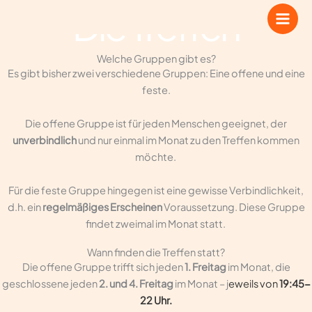
Zum
Die Treffen
Inhalt
springen
Welche Gruppen gibt es?
Es gibt bisher zwei verschiedene Gruppen: Eine offene und eine
feste.
Die offene Gruppe ist für jeden Menschen geeignet, der
unverbindlich
und nur einmal im Monat zu den Treffen kommen
möchte.
Für die feste Gruppe hingegen ist eine gewisse Verbindlichkeit,
d.h. ein
regelmäßiges Erscheinen
Voraussetzung. Diese Gruppe
findet zweimal im Monat statt.
Wann finden die Treffen statt?
Die offene Gruppe trifft sich jeden
1. Freitag
im Monat, die
geschlossene jeden
2. und 4. Freitag
im Monat – j
eweils von
19:45-
22 Uhr.